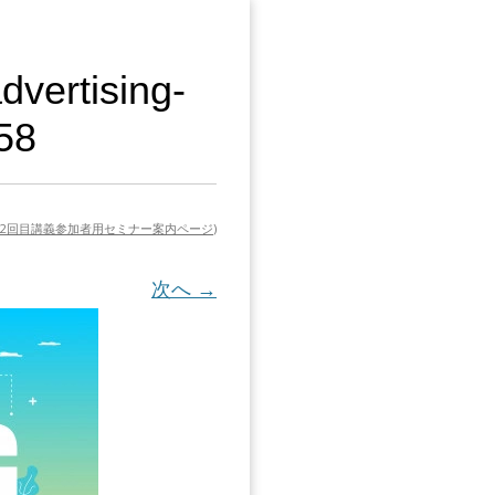
dvertising-
58
2回目講義参加者用セミナー案内ページ
)
次へ →