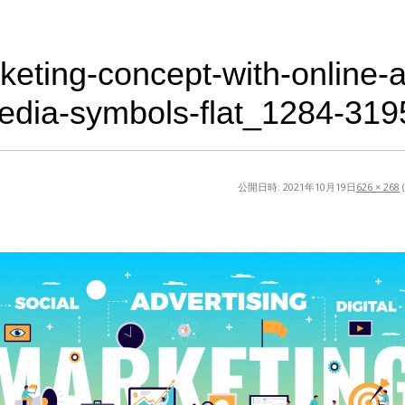
rketing-concept-with-online-a
edia-symbols-flat_1284-319
公開日時:
2021年10月19日
626 × 268
(