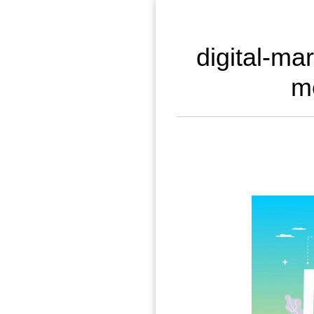
digital-ma
m