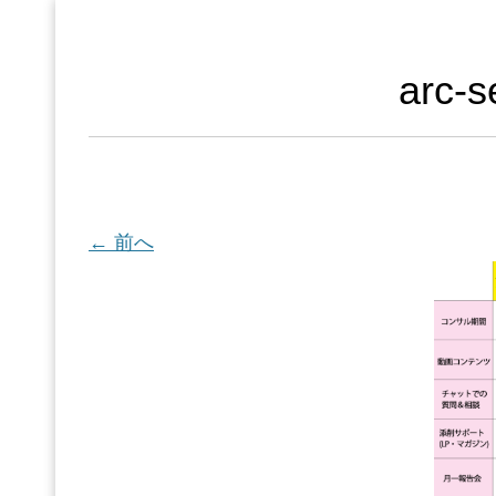
arc-s
← 前へ