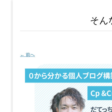
そん
← 前へ